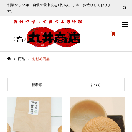
創業から85年、自慢の最中皮を1枚1枚、丁寧にお造りしておりま
す。


商品
お勧め商品
新着順
すべて