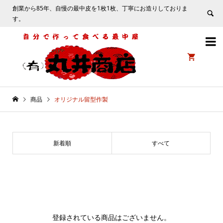
創業から85年、自慢の最中皮を1枚1枚、丁寧にお造りしておりま
す。


商品
オリジナル留型作製
新着順
すべて
登録されている商品はございません。